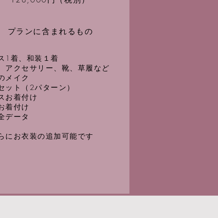
プランに含まれるもの
ス1着、和装１着
、アクセサリー、靴、草履など
のメイク
アセット（2パターン）
スお着付け
装お着付け
全データ
さらにお衣装の追加可能です